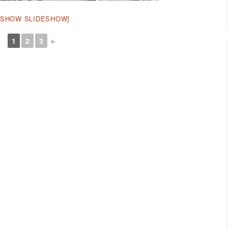
[SHOW SLIDESHOW]
1
2
3
►