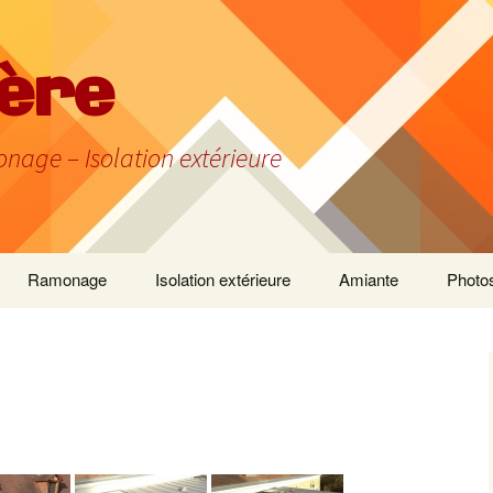
ière
age – Isolation extérieure
Ramonage
Isolation extérieure
Amiante
Photo