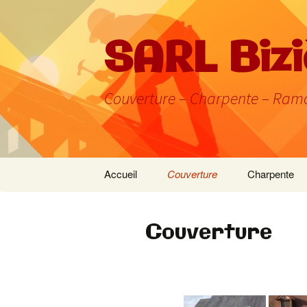
SARL Biz
Couverture – Charpente – Ramon
Skip
Accueil
Couverture
Charpente
to
content
Couverture